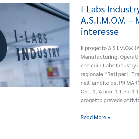
I-Labs Industr
I-
Labs
A.S.I.M.O.V. –
Industry
interesse
e
Progetto
Il progetto A.S.I.M.O.V. 
A.S.I.M.O.V.
Manufacturing, Operatio
–
con cui I-Labs Industry
Manifestazione
regionale “Reti per il T
di
nell’ambito del PR MAR
interesse
OS 1.1, Azioni 1.1.3 e 1.
progetto prevede attivi
Read More »