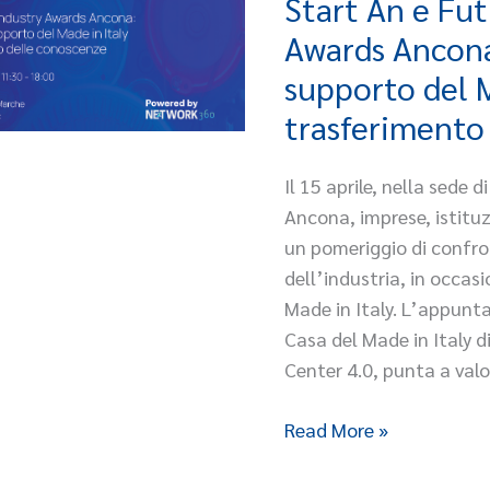
Start An e Fut
Start
An
Awards Ancona
e
supporto del M
Future
trasferimento
Industry
Awards
Il 15 aprile, nella sede
Ancona:
Ancona, imprese, istituz
l’innovazione
un pomeriggio di confro
a
dell’industria, in occas
supporto
Made in Italy. L’appunt
del
Casa del Made in Italy
Made
Center 4.0, punta a val
in
Italy
Read More »
e
del