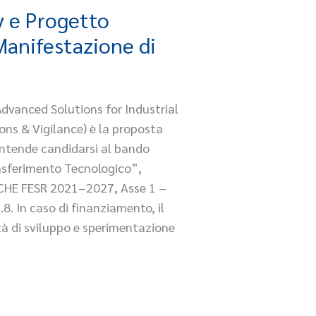
y e Progetto
 Manifestazione di
(Advanced Solutions for Industrial
ns & Vigilance) è la proposta
 intende candidarsi al bando
rasferimento Tecnologico”,
CHE FESR 2021–2027, Asse 1 –
1.8. In caso di finanziamento, il
tà di sviluppo e sperimentazione