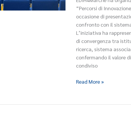
le
“Percorsi di Innovazione
Imprese”,
occasione di presentazio
occasione
confronto con il sistema
di
L’iniziativa ha rappres
presentazione
di convergenza tra istitu
dei
ricerca, sistema associ
risultati
confermando il valore d
raggiunti
condiviso
e
di
Read More »
confronto
con
il
sistema
regionale
dell’innovazione.