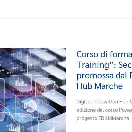
Corso di form
Corso
di
Training”: Se
formazione
promossa dal 
“Power
Hub Marche
BI
Training”:
Digital Innovation Hub 
Seconda
edizione del corso Power
edizione
progetto EDIH4Marche
promossa
dal