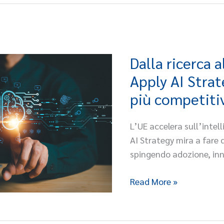
Dalla ricerca a
Dalla
ricerca
Apply AI Stra
all’industria:
più competiti
la
Apply
L’UE accelera sull’intell
AI
AI Strategy mira a fare 
Strategy
spingendo adozione, inn
per
un’Europa
Read More »
più
competitiva
e