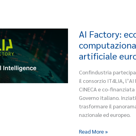
connessa
AI Factory: ec
AI
Factory:
computazionali
ecosistemi
artificiale eu
computazionali
per
Confindustria partecipa
l’intelligenza
il consorzio IT4LIA, l’A
artificiale
CINECA e co-finanziata 
europea
Governo italiano. Inziat
trasformare il panorama 
nazionale ed europeo.
Read More »