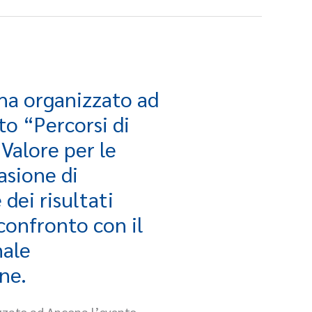
a organizzato ad
o “Percorsi di
Valore per le
asione di
dei risultati
 confronto con il
nale
ne.
zato ad Ancona l’evento