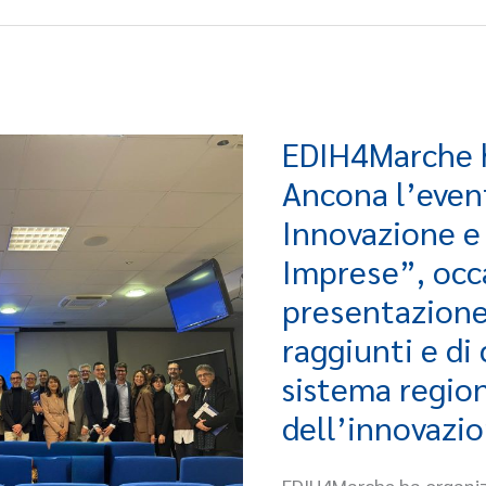
trasferimento
delle
conoscenze
EDIH4Marche h
EDIH4Marche
ha
Ancona l’event
organizzato
Innovazione e 
ad
Imprese”, occ
Ancona
l’evento
presentazione 
“Percorsi
raggiunti e di
di
sistema regio
Innovazione
dell’innovazio
e
Valore
per
EDIH4Marche ha organiz