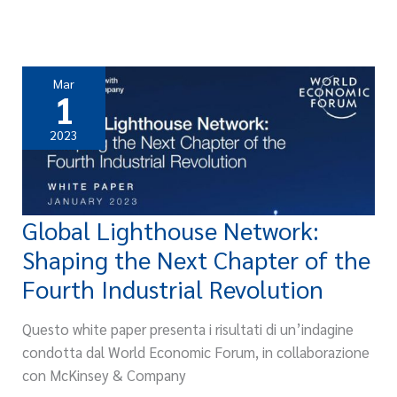
Mar
1
2023
Global Lighthouse Network:
Global
Lighthouse
Shaping the Next Chapter of the
Network:
Fourth Industrial Revolution
Shaping
the
Questo white paper presenta i risultati di un’indagine
Next
condotta dal World Economic Forum, in collaborazione
Chapter
con McKinsey & Company
of