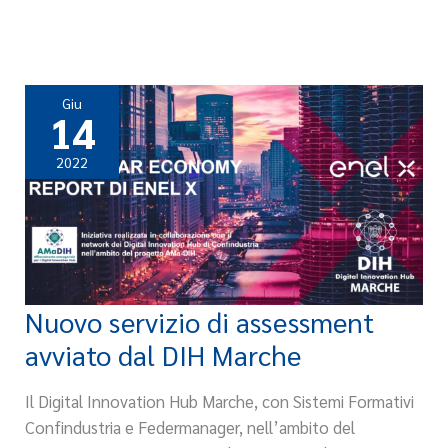
Giu
14
2022
Nuovo servizio di assessment
Nuovo
servizio
avviato dal DIH Marche
di
assessment
Il Digital Innovation Hub Marche, con Sistemi Formativi
avviato
Confindustria e Federmanager, nell’ambito del
dal