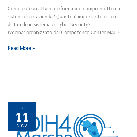
aspetti
Come può un attacco informatico compromettere i
più
sistemi di un’azienda? Quanto è importante essere
teorici
dotati di un sistema di Cyber Security?
ai
Webinar organizzato dal Competence Center MADE
casi
applicativi
Read More »
Lug
11
2022