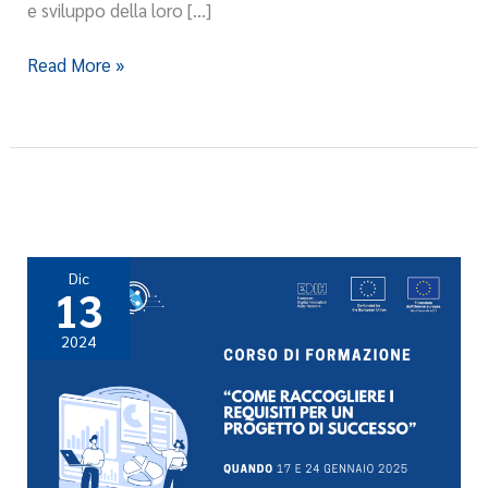
e sviluppo della loro […]
Imprese
Marchigiane
Read More »
Dic
13
2024