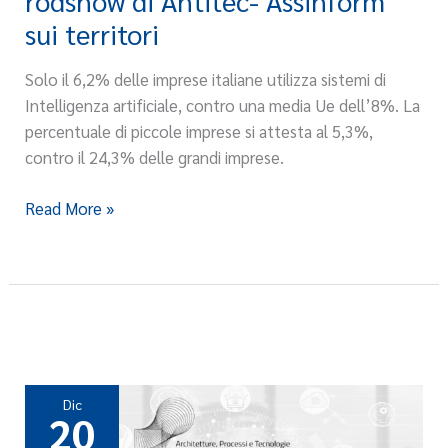
rodshow di Antitec- Assinform
al
sui territori
via
il
Solo il 6,2% delle imprese italiane utilizza sistemi di
rodshow
Intelligenza artificiale, contro una media Ue dell’8%. La
di
percentuale di piccole imprese si attesta al 5,3%,
Antitec-
contro il 24,3% delle grandi imprese.
Assinform
sui
Read More »
territori
Dic
20