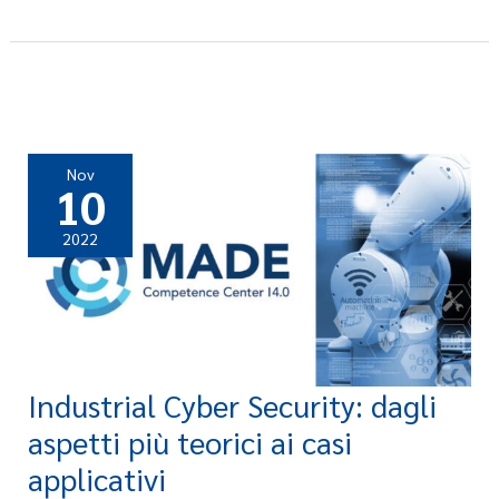
Nov
10
2022
Industrial Cyber Security: dagli
Industrial
Cyber
aspetti più teorici ai casi
Security:
applicativi
dagli