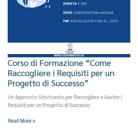
Corso di Formazione “Come
Corso
di
Raccogliere i Requisiti per un
Formazione
Progetto di Successo”
“Come
Raccogliere
Un Approccio Strutturato per Raccogliere e Gestire i
i
Requisiti per un Progetto di Successo
Requisiti
per
Read More »
un
Progetto