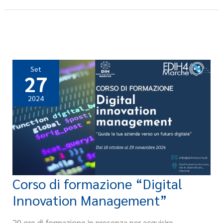
di
Successo”
Set
27
2024
Corso di formazione “Digital
Corso
di
Innovation Management”
formazione
“Digital
20 ore di formazione in presenza per acquisire