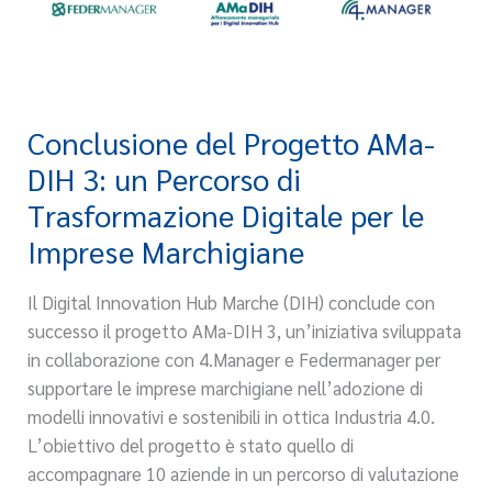
Conclusione del Progetto AMa-
Conclusione
del
DIH 3: un Percorso di
Progetto
Trasformazione Digitale per le
AMa-
Imprese Marchigiane
DIH
3:
Il Digital Innovation Hub Marche (DIH) conclude con
un
successo il progetto AMa-DIH 3, un’iniziativa sviluppata
Percorso
in collaborazione con 4.Manager e Federmanager per
di
supportare le imprese marchigiane nell’adozione di
Trasformazione
modelli innovativi e sostenibili in ottica Industria 4.0.
Digitale
L’obiettivo del progetto è stato quello di
per
accompagnare 10 aziende in un percorso di valutazione
le