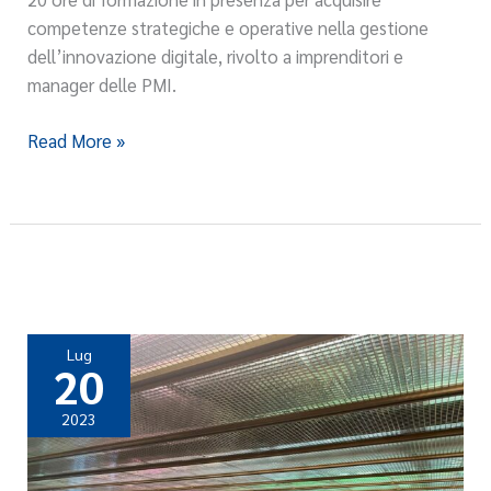
Innovation
competenze strategiche e operative nella gestione
Management”
dell’innovazione digitale, rivolto a imprenditori e
manager delle PMI.
Read More »
Lug
20
2023