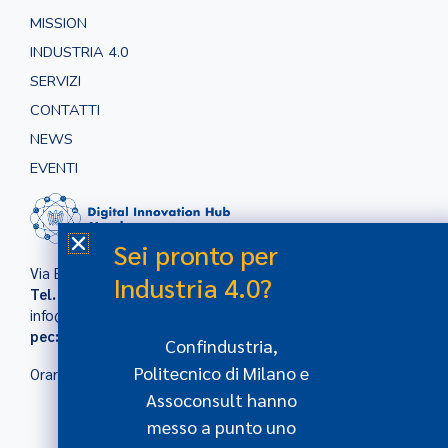
MISSION
INDUSTRIA 4.0
SERVIZI
CONTATTI
NEWS
EVENTI
Sei pronto per
Via Bianchi snc, 60131 Ancona (AN)
Industria 4.0?
Tel.
071.2855111 –
Fax
071.2855120
mail:
info@dihmarche.it
pec:
DIHMarche@legalmail.it
Confindustria,
Politecnico di Milano e
Orari: 8.30 – 12.30 / 14.30 – 18.00
Assoconsult hanno
messo a punto uno