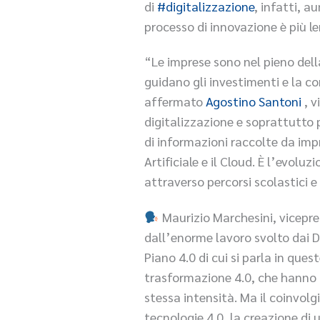
di
#digitalizzazione
, infatti, a
processo di innovazione è più l
“Le imprese sono nel pieno del
guidano gli investimenti e la c
affermato
Agostino Santoni
, v
digitalizzazione e soprattutto 
di informazioni raccolte da imp
Artificiale e il Cloud. È l’evo
attraverso percorsi scolastici e 
Maurizio Marchesini, vicepres
dall’enorme lavoro svolto dai DI
Piano 4.0 di cui si parla in ques
trasformazione 4.0, che hanno a
stessa intensità. Ma il coinvol
tecnologie 4.0, la creazione di 