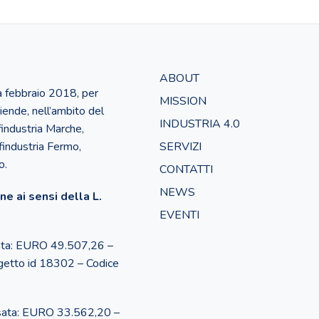
ABOUT
 a febbraio 2018, per
MISSION
iende, nell’ambito del
INDUSTRIA 4.0
industria Marche,
findustria Fermo,
SERVIZI
o.
CONTATTI
NEWS
e ai sensi della L.
EVENTI
ata: EURO 49.507,26 –
ogetto id 18302 – Codice
ata: EURO 33.562,20 –