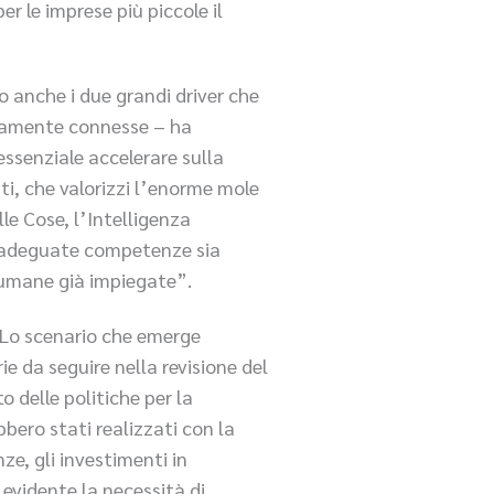
er le imprese più piccole il
o anche i due grandi driver che
ettamente connesse – ha
 essenziale accelerare sulla
ti, che valorizzi l’enorme mole
le Cose, l’Intelligenza
di adeguate competenze sia
se umane già impiegate”.
 “Lo scenario che emerge
e da seguire nella revisione del
o delle politiche per la
bero stati realizzati con la
ze, gli investimenti in
 evidente la necessità di