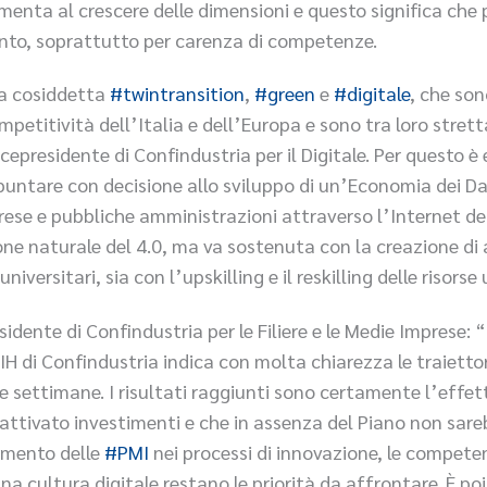
umenta al crescere delle dimensioni e questo significa che p
ento, soprattutto per carenza di competenze.
la cosiddetta
#twintransition
,
#green
e
#digitale
, che son
ompetitività dell’Italia e dell’Europa e sono tra loro str
icepresidente di Confindustria per il Digitale. Per questo è
puntare con decisione allo sviluppo di un’Economia dei Da
rese e pubbliche amministrazioni attraverso l’Internet del
luzione naturale del 4.0, ma va sostenuta con la creazione 
universitari, sia con l’upskilling e il reskilling delle risor
idente di Confindustria per le Filiere e le Medie Imprese:
H di Confindustria indica con molta chiarezza le traiettori
te settimane. I risultati raggiunti sono certamente l’effett
ttivato investimenti e che in assenza del Piano non sareb
gimento delle
#PMI
nei processi di innovazione, le competen
una cultura digitale restano le priorità da affrontare. È poi