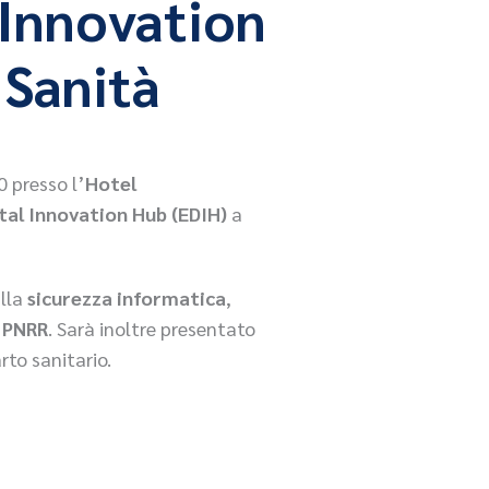
l Innovation
 Sanità
0 presso l’
Hotel
tal Innovation Hub (EDIH)
a
ulla
sicurezza informatica
,
l PNRR
. Sarà inoltre presentato
to sanitario.